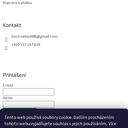
Doprava a platba
Kontakt
best.natureMB
@
gmail.com
+420 737 187 839
Přihlášení
E-mail
Heslo
PŘIHLÁSIT SE
Tento web používá soubory cookie. Dalším procházením
Nová registrace
Zapomenuté heslo
tohoto webu vyjadřujete souhlas s jejich používáním.. Více