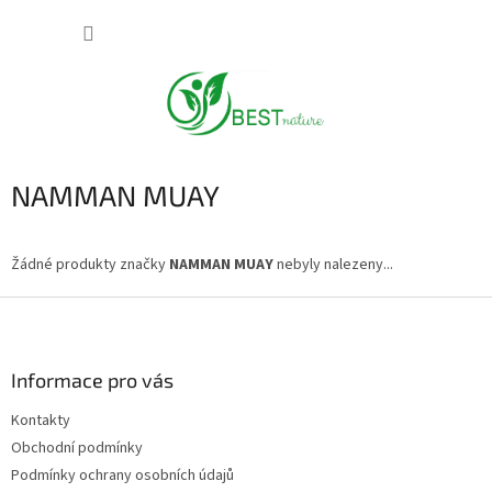
Přejít
NÁKUP
na
obsah
KOŠÍK
NAMMAN MUAY
Žádné produkty značky
NAMMAN MUAY
nebyly nalezeny...
Z
á
p
a
Informace pro vás
t
Kontakty
í
Obchodní podmínky
Podmínky ochrany osobních údajů