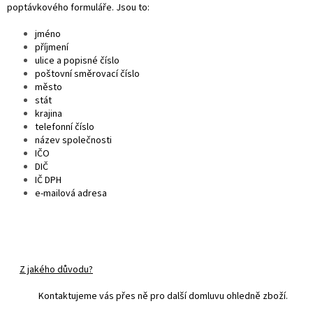
poptávkového formuláře. Jsou to:
jméno
příjmení
ulice a popisné číslo
poštovní směrovací číslo
město
stát
krajina
telefonní číslo
název společnosti
IČO
DIČ
IČ DPH
e-mailová adresa
Z jakého důvodu?
Kontaktujeme vás přes ně pro další domluvu ohledně zboží.