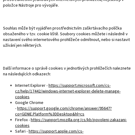
položce Nástroje pro vývojáře.
Souhlas může být vyjádřen prostřednictvím zaškrtávacího políčka
obsaženého v tzv. cookie liště. Soubory cookies můžete i následně v
nastavení svého internetového prohlížeče odmítnout, nebo si nastavit
užívání jen některých.
Další informace o správě cookies v jednotlivých prohlížečích naleznete
na následujících odkazech:
Internet Explorer -
https://support.microsoft.com/cs-
cz/help/17442/windows-internet-explorer-delete-manage-
cookies
Google Chrome
-
https://support.google.com/chrome/answer/95647?
co=GENIE.Platform%3DDesktop&hl=cs
Firefox -
https://support.mozilla.org/cs/kb/povoleni-zakazani-
cookies
Safari -
https://support.apple.com/cs-