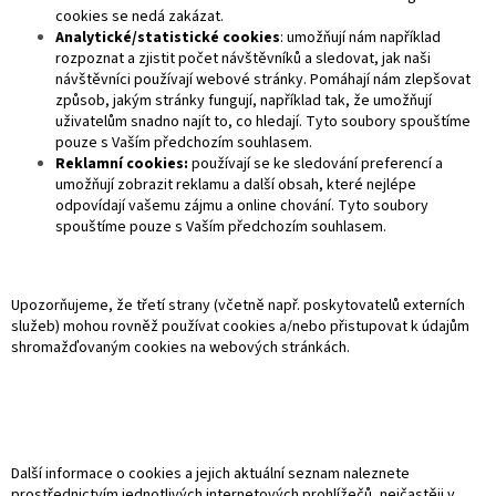
cookies se nedá zakázat.
Analytické/statistické cookies
: umožňují nám například
rozpoznat a zjistit počet návštěvníků a sledovat, jak naši
návštěvníci používají webové stránky. Pomáhají nám zlepšovat
způsob, jakým stránky fungují, například tak, že umožňují
uživatelům snadno najít to, co hledají. Tyto soubory spouštíme
pouze s Vaším předchozím souhlasem.
Reklamní cookies:
používají se ke sledování preferencí a
umožňují zobrazit reklamu a další obsah, které nejlépe
odpovídají vašemu zájmu a online chování. Tyto soubory
spouštíme pouze s Vaším předchozím souhlasem.
Upozorňujeme, že třetí strany (včetně např. poskytovatelů externích
služeb) mohou rovněž používat cookies a/nebo přistupovat k údajům
shromažďovaným cookies na webových stránkách.
Další informace o cookies a jejich aktuální seznam naleznete
prostřednictvím jednotlivých internetových prohlížečů, nejčastěji v