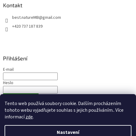
Kontakt
best.natureMB
@
gmail.com
+420 737 187 839
Přihlášení
E-mail
Heslo
PŘIHLÁSIT SE
Tento web používá soubory cookie. Dalším procházením
Nová registrace
Zapomenuté heslo
tohoto webu vyjadřujete souhlas s jejich používáním.. Více
informací
zde
.
Nastavení
Vytvořil Shoptet