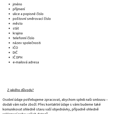
jméno
příjmení
ulice a popisné číslo
poštovní směrovací číslo
město
stát
krajina
telefonní číslo
název společnosti
IČO
DIČ
IČ DPH
e-mailová adresa
Z jakého důvodu?
Osobní údaje potřebujeme zpracovat, abychom splnili naši smlouvu –
dodali vám naše zboží. Přes kontaktní údaje s vámi budeme také
komunikovat ohledně stavu vaší objednávky, případně ohledně