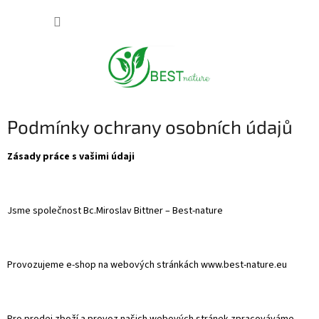
Přejít
NÁKUP
na
obsah
KOŠÍK
Podmínky ochrany osobních údajů
Zásady práce s vašimi údaji
Jsme společnost Bc.Miroslav Bittner – Best-nature
Provozujeme e-shop na webových stránkách www.best-nature.eu