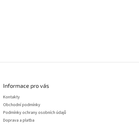
Z
á
p
a
Informace pro vás
t
Kontakty
í
Obchodní podmínky
Podmínky ochrany osobních údajů
Doprava a platba