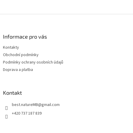
Z
á
p
a
Informace pro vás
t
Kontakty
í
Obchodní podmínky
Podmínky ochrany osobních údajů
Doprava a platba
Kontakt
best.natureMB
@
gmail.com
+420 737 187 839