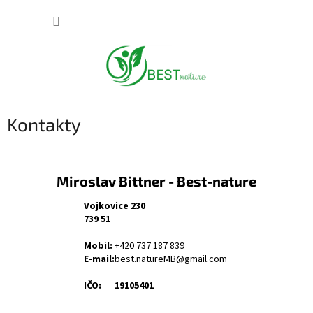
Přejít
NÁKUP
na
obsah
KOŠÍK
Kontakty
Miroslav Bittner - Best-nature
Vojkovice 230
739 51
Mobil:
+420 737 187 839
E-mail:
best.natureMB@gmail.com
IČO:
19105401