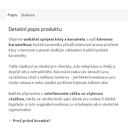
Popis
Diskuze
Detailní popis produktu
Objevte
unikátní spojení kávy a karamelu
s naší
kávovou
karamelkou
! Každá karamelka přináší intenzivní aroma pražené
kávy v harmonii s jemně sladkým základem tradiční polské
karamelky.
Tahle sladkost je ideální pro všechny, kdo milují kávu a chtějí si
dopřát něco netradičního. Kávová krowka vás okouzlí svou
vyváženou chutí a měkkou texturou – perfektní kombinace pro
chvíle relaxace nebo sladké potěšení kdykoliv během dne.
Balíček připravíme v
celofánovém sáčku se stylovou
stužkou
, takže se skvěle hodí i jako dárek pro rodinu či blízké.
Dopřejte si tuto originální kombinaci a ochutnejte něco skutečně
výjimečného!
✨
Proč právě krowka?