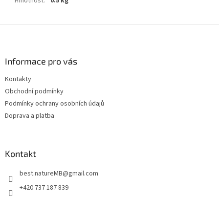
Hmotnost
:
0.5 kg
Z
á
p
a
Informace pro vás
t
Kontakty
í
Obchodní podmínky
Podmínky ochrany osobních údajů
Doprava a platba
Kontakt
best.natureMB
@
gmail.com
+420 737 187 839