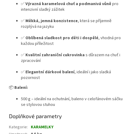
✅
Výrazná karamelová chuť a podmanivá vůně
pro
intenzivní sladký zážitek
✅
Měkká, jemná konzistence
, která se příjemně
rozplývá na jazyku
✅
Oblíbená sladkost pro děti i dospělé
, vhodná pro
každou příležitost
✅
Kvalitní zahraniční cukrovinka
s důrazem na chuť i
zpracování
✅
Elegantní dárkové balení
, ideální i jako sladká
pozornost
📦
B
alení:
500 g – ideální na ochutnání,
baleno v celofánovém sáčku
se stylovou stuhou
Doplňkové parametry
Kategorie
:
KARAMELKY