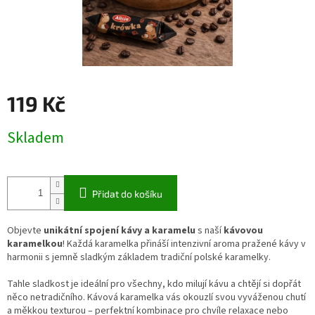
119 Kč
Měrná
Skladem
cena:
Přidat do košíku
Objevte
unikátní spojení kávy a karamelu
s naší
kávovou
karamelkou
! Každá karamelka přináší intenzivní aroma pražené kávy v
harmonii s jemně sladkým základem tradiční polské karamelky.
Tahle sladkost je ideální pro všechny, kdo milují kávu a chtějí si dopřát
něco netradičního. Kávová karamelka vás okouzlí svou vyváženou chutí
a měkkou texturou – perfektní kombinace pro chvíle relaxace nebo