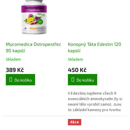
Mycomedica Ostropestřec
Konopný Táta Edestin 120
90 kapslí
kapslí
Skladem
Skladem
389 Kč
450 Kč
Do košíku
Do košíku
V Edestinu najdeme všech 9
esenciálních aminokyselin (ty si
neumí tělo vyrobit samo). Jsou
to základní kameny pro tvorbu
proteinů, imunitních látek,
enzymů či hormonů.
Akce