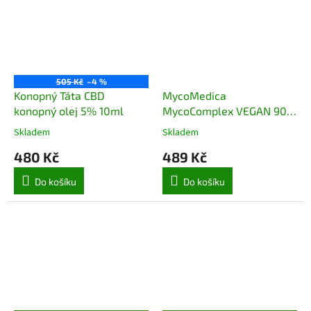
505 Kč
–4 %
Konopný Táta CBD
MycoMedica
konopný olej 5% 10ml
MycoComplex VEGAN 90
rostlinných kapslí
Skladem
Skladem
480 Kč
489 Kč
Do košíku
Do košíku