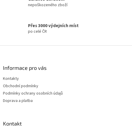
k
nepoškozeného zboží
y
v
ý
p
Přes 3000 výdejních míst
i
po celé ČR
s
u
Z
á
p
a
Informace pro vás
t
Kontakty
í
Obchodní podmínky
Podmínky ochrany osobních údajů
Doprava a platba
Kontakt