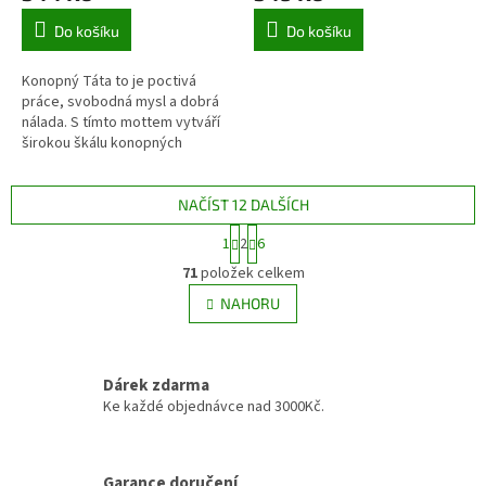
Do košíku
Do košíku
Konopný Táta to je poctivá
práce, svobodná mysl a dobrá
nálada. S tímto mottem vytváří
širokou škálu konopných
produktů. Vyrábí kvalitní
konopné masti s certifikátem...
NAČÍST 12 DALŠÍCH
S
1
2
6
t
O
r
71
položek celkem
v
á
l
NAHORU
n
á
k
d
o
v
a
á
Dárek zdarma
c
n
í
Ke každé objednávce nad 3000Kč.
í
p
r
v
Garance doručení