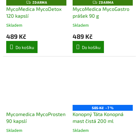
ZDARMA
ZDARMA
Z
Z
D
D
MycoMedica MycoDetox
MycoMedica MycoGastro
A
A
120 kapslí
prášek 90 g
R
R
M
M
A
A
Skladem
Skladem
489 Kč
489 Kč
Do košíku
Do košíku
585 Kč
–7 %
Mycomedica MycoProsten
Konopný Táta Konopná
90 kapslí
mast čistá 200 ml
Skladem
Skladem