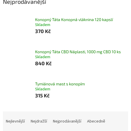
Nejprodávanější
Konopný Táta Konopná vláknina 120 kapslí
Skladem
370 Kč
Konopný Táta CBD Náplasti, 1000 mg CBD 10 ks
Skladem
840 Kč
Tymiánová mast s konopím
Skladem
315 Kč
Ř
a
Nejlevnější
Nejdražší
Nejprodávanější
Abecedně
z