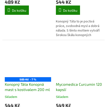
489 Kč
544 Kč
Do košíku
Do košíku
Konopný Táta to je poctivá
práce, svobodná mysl a dobrá
nálada. S tímto mottem vytváří
širokou škálu konopných
produktů. Vyrábí kvalitní
konopné masti s certifikátem...
585 Kč
–7 %
Konopný Táta Konopná
Mycomedica Curcumin 120
mast s kostivalem 200 ml
kapslí
Skladem
Skladem
544 Kč
549 Kč