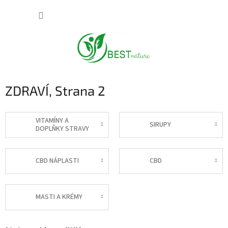
Přejít
NÁKUP
na
obsah
KOŠÍK
ZDRAVÍ
, Strana 2
VITAMÍNY A
SIRUPY
DOPLŇKY STRAVY
CBD NÁPLASTI
CBD
MASTI A KRÉMY