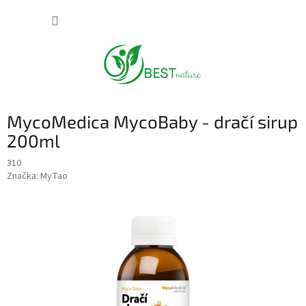
Přejít
NÁKUP
na
obsah
KOŠÍK
MycoMedica MycoBaby - dračí sirup
200ml
310
Značka:
MyTao