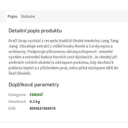
Popis
Diskuze
Detailní popis produktu
Dračí Sirup vychází z receptu tradiční čínské medicíny Long Tang
Jiang. Obsahuje extrakt z vitální houby Reishi a Cordycepsu a
echinacey. Podporuje přirozenou obranyschopnost - imunitní
systém a normální funkce horních cest dýchacích. Je vhodný při
změnách ročních období (s nástupem podzimu, kdy dochází k
poklesu teplot a s příchodem jara), nebo před nástupem dětí do
škol (školek).
Doplňkové parametry
Kategorie
:
ZDRAVÍ
Hmotnost
:
0.2 kg
EAN
:
8594167650076
Z