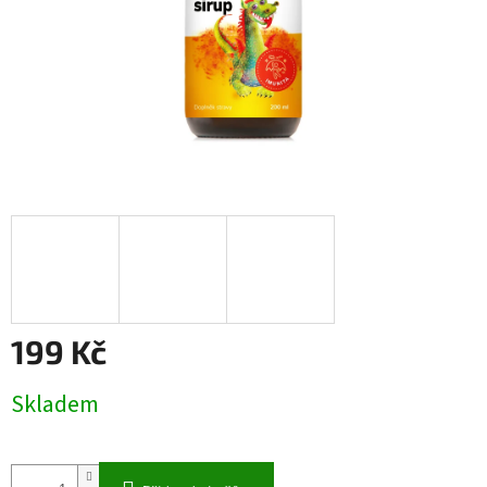
199 Kč
Měrná
Skladem
cena: