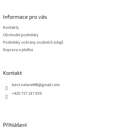
á
p
a
Informace pro vás
t
Kontakty
í
Obchodní podmínky
Podmínky ochrany osobních údajů
Doprava a platba
Kontakt
best.natureMB
@
gmail.com
+420 737 187 839
Přihlášení