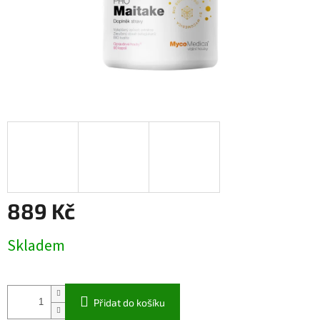
889 Kč
Měrná
Skladem
cena:
Přidat do košíku