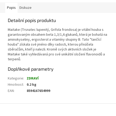
Popis
Diskuze
Detailní popis produktu
Maitake (Trsnatec lupenitý, Grifola frondosa) je vitální houba s
garantovaným obsahem beta 1,3/1,6 glukanů, která je bohatá na
aminokyseliny, ergosterol a vitamíny skupiny B. Tato "tančící
houba" získala své jméno díky radosti, kterou přinášela
sběračům, kteří ji nalezli. Kromě svých aktivních složek je
Maitake také vyhledávaná pro své unikátní složení flavonoidů a
terpenů.
Doplňkové parametry
Kategorie
:
ZDRAVÍ
Hmotnost
:
0.2 kg
EAN
:
8594167654999
Z
á