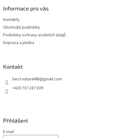
p
a
Informace pro vás
t
Kontakty
í
Obchodní podmínky
Podmínky ochrany osobních údajů
Doprava a platba
Kontakt
best.natureMB
@
gmail.com
+420 737 187 839
Přihlášení
E-mail