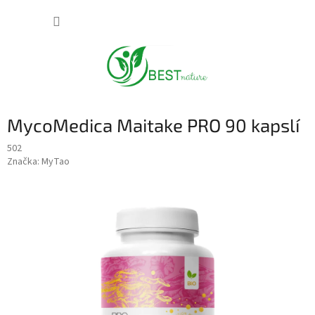
Přejít
NÁKUP
na
obsah
KOŠÍK
MycoMedica Maitake PRO 90 kapslí
502
Značka:
MyTao