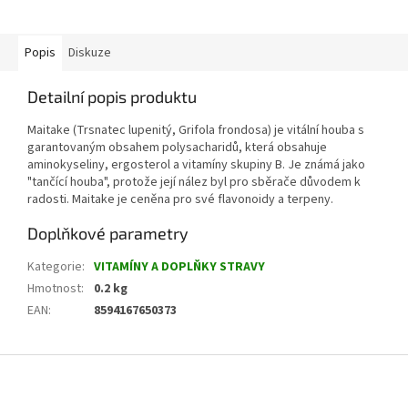
Popis
Diskuze
Detailní popis produktu
Maitake (Trsnatec lupenitý, Grifola frondosa) je vitální houba s
garantovaným obsahem polysacharidů, která obsahuje
aminokyseliny, ergosterol a vitamíny skupiny B. Je známá jako
"tančící houba", protože její nález byl pro sběrače důvodem k
radosti. Maitake je ceněna pro své flavonoidy a terpeny.
Doplňkové parametry
Kategorie
:
VITAMÍNY A DOPLŇKY STRAVY
Hmotnost
:
0.2 kg
EAN
:
8594167650373
Z
á
p