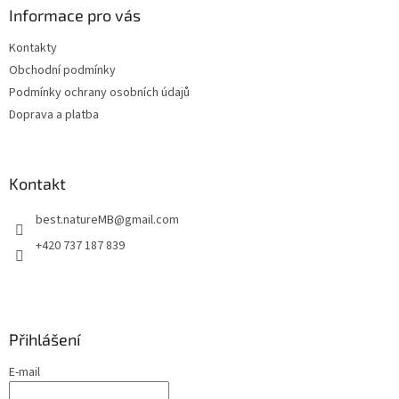
a
Informace pro vás
t
Kontakty
í
Obchodní podmínky
Podmínky ochrany osobních údajů
Doprava a platba
Kontakt
best.natureMB
@
gmail.com
+420 737 187 839
Přihlášení
E-mail