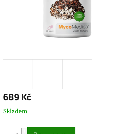
689 Kč
Měrná
Skladem
cena: