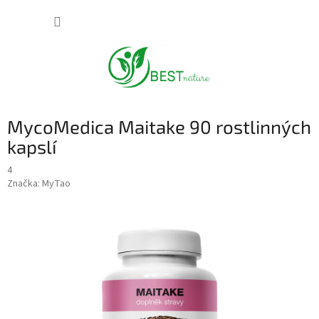
Přejít
NÁKUP
na
obsah
KOŠÍK
MycoMedica Maitake 90 rostlinných
kapslí
4
Značka:
MyTao