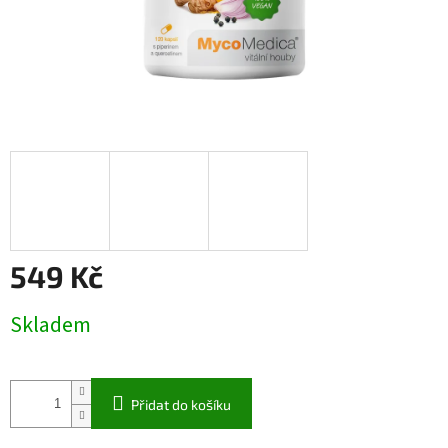
549 Kč
Měrná
Skladem
cena:
Přidat do košíku