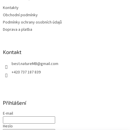
t
Kontakty
í
Obchodní podmínky
Podmínky ochrany osobních údajů
Doprava a platba
Kontakt
best.natureMB
@
gmail.com
+420 737 187 839
Přihlášení
E-mail
Heslo