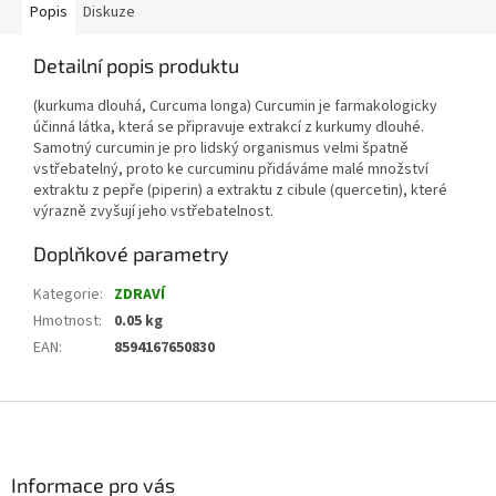
Popis
Diskuze
Detailní popis produktu
(kurkuma dlouhá, Curcuma longa) Curcumin je farmakologicky
účinná látka, která se připravuje extrakcí z kurkumy dlouhé.
Samotný curcumin je pro lidský organismus velmi špatně
vstřebatelný, proto ke curcuminu přidáváme malé množství
extraktu z pepře (piperin) a extraktu z cibule (quercetin), které
výrazně zvyšují jeho vstřebatelnost.
Doplňkové parametry
Kategorie
:
ZDRAVÍ
Hmotnost
:
0.05 kg
EAN
:
8594167650830
Z
á
p
a
Informace pro vás