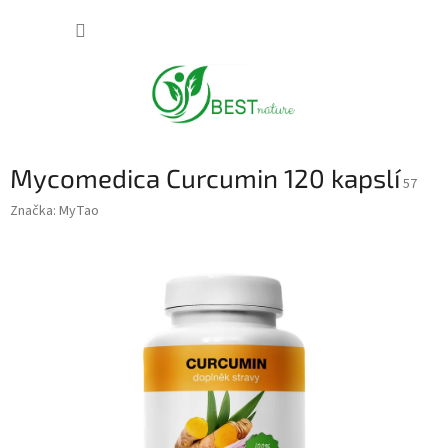
Přejít
NÁKUP
na
obsah
KOŠÍK
Mycomedica Curcumin 120 kapslí
57
Značka:
MyTao