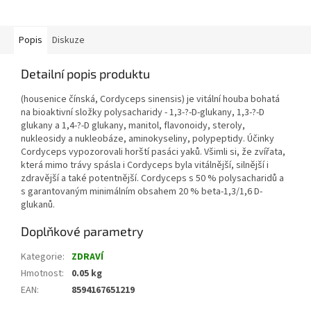
Popis
Diskuze
Detailní popis produktu
(housenice čínská, Cordyceps sinensis) je vitální houba bohatá
na bioaktivní složky polysacharidy - 1,3-?-D-glukany, 1,3-?-D
glukany a 1,4-?-D glukany, manitol, flavonoidy, steroly,
nukleosidy a nukleobáze, aminokyseliny, polypeptidy. Účinky
Cordyceps vypozorovali horští pasáci yaků. Všimli si, že zvířata,
která mimo trávy spásla i Cordyceps byla vitálnější, silnější i
zdravější a také potentnější. Cordyceps s 50 % polysacharidů a
s garantovaným minimálním obsahem 20 % beta-1,3/1,6 D-
glukanů.
Doplňkové parametry
Kategorie
:
ZDRAVÍ
Hmotnost
:
0.05 kg
EAN
:
8594167651219