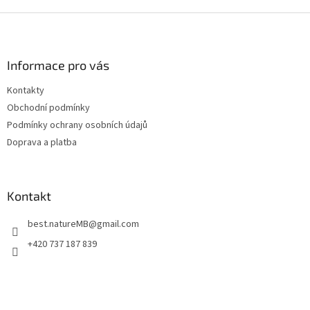
Z
á
p
a
Informace pro vás
t
Kontakty
í
Obchodní podmínky
Podmínky ochrany osobních údajů
Doprava a platba
Kontakt
best.natureMB
@
gmail.com
+420 737 187 839