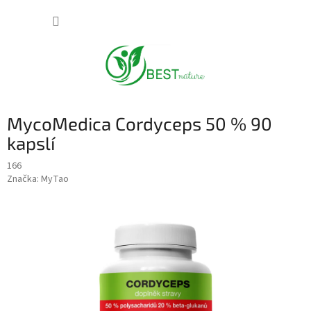
Přejít
NÁKUP
na
obsah
KOŠÍK
MycoMedica Cordyceps 50 % 90
kapslí
166
Značka:
MyTao