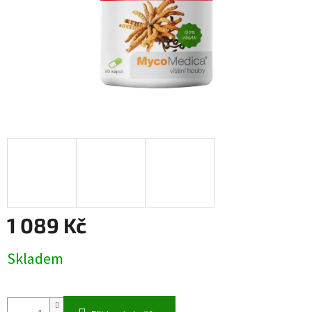
1 089 Kč
Měrná
Skladem
cena: