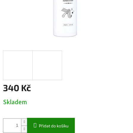
340 Kč
Měrná
Skladem
cena:
Přidat do košíku