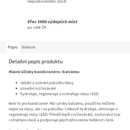
nepoškozeného zboží
Přes 3000 výdejních míst
po celé ČR
Popis
Diskuze
Detailní popis produktu
Hlavní účinky kondicionéro–balzámu:
zklidní a ochrání pokožku hlavy
usnadní rozčesávání
hydratuje, regeneruje a ochraňuje vlasy i kůži
Není to jen kondicionér. Má i prvky balzámu, použít ho můžete
nejen na vlasy, ale i na pokožku. Celkově hydratuje, obnovuje a
regeneruje vlasy i kůži. Přináší lepší rozčesávání, zachovává tvar
i strukturu vlasů a podporuje jejich přirozenou hebkost i lesk.