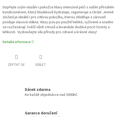
Dopřejte svým vlasům i pokožce hlavy intenzivní péči s naším přírodním
kondicionérem, který hloubkově hydratuje, regeneruje a chrání. Jemné
složení je ideální i pro citlivou pokožku, kterou zklidňuje a zároveň
posiluje vlasová vlákna. Vlasy jsou po použití hebké, vyživené a snadno
se rozčesávají. Svěží vůně citrusů a levandule dodává pocit čistoty a
lehkosti. Vyzkoušejte sílu přírody pro zdravé a krásné vlasy!
Detailní informace
ZEPTAT SE
SDÍLET
Dárek zdarma
Ke každé objednávce nad 3000Kč.
Garance doručení