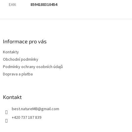
EAN
:
8594188310454
Z
á
p
a
Informace pro vás
t
Kontakty
í
Obchodní podmínky
Podmínky ochrany osobních údajů
Doprava a platba
Kontakt
best.natureMB
@
gmail.com
+420 737 187 839