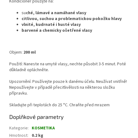
Kondicionér použijte na:
su
ché, lámavé a namáhané vlasy
citlivou, suchou a problematickou pokožku hlavy
vlnité, kudrnaté i husté vlasy
barvené a chemicky ošetřené vlasy
Objem:
200 ml
Použití: Naneste na umyté vlasy, nechte působit 3-5 minut. Poté
důkladně opláchněte.
Upozornění: Používejte pouze k danému účelu. Neužívat vnitřně!
Nepoužívejte v případě přecitlivělosti na některou složku
přípravku.
Skladujte při teplotách do 25 °C. Chraňte před mrazem
Doplňkové parametry
Kategorie
:
KOSMETIKA
Hmotnost
:
0.2 kg