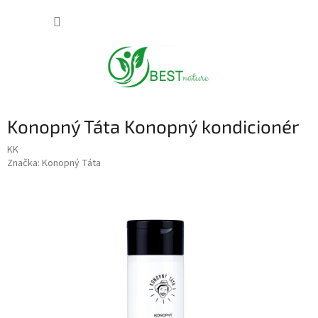
Přejít
NÁKUP
na
obsah
KOŠÍK
Konopný Táta Konopný kondicionér
KK
Značka:
Konopný Táta