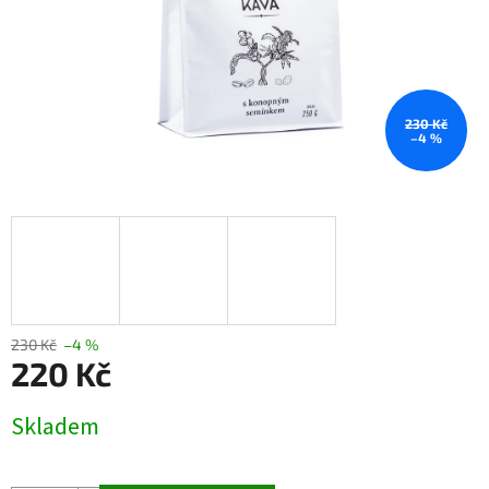
230 Kč
–4 %
230 Kč
–4 %
220 Kč
Měrná
Skladem
cena: