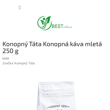
Přejít
NÁKUP
na
obsah
KOŠÍK
Konopný Táta Konopná káva mletá
250 g
KKM
Značka:
Konopný Táta