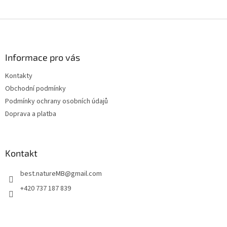
Z
á
p
a
Informace pro vás
t
Kontakty
í
Obchodní podmínky
Podmínky ochrany osobních údajů
Doprava a platba
Kontakt
best.natureMB
@
gmail.com
+420 737 187 839