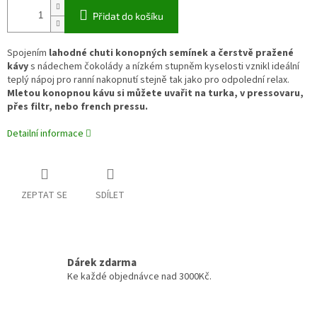
Přidat do košíku
Spojením
lahodné chuti konopných semínek a čerstvě pražené
kávy
s nádechem čokolády a nízkém stupněm kyselosti vznikl ideální
teplý nápoj pro ranní nakopnutí stejně tak jako pro odpolední relax.
Mletou konopnou kávu si můžete uvařit na turka, v pressovaru,
přes filtr, nebo french pressu.
Detailní informace
ZEPTAT SE
SDÍLET
Dárek zdarma
Ke každé objednávce nad 3000Kč.