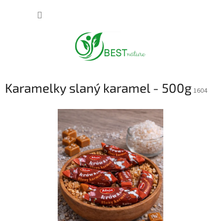
Přejít
NÁKUP
na
obsah
KOŠÍK
Karamelky slaný karamel - 500g
1604