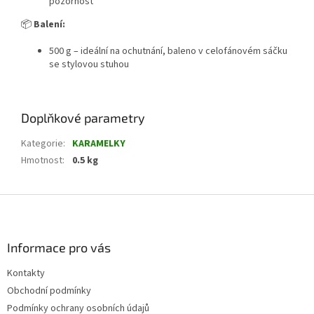
pozornost
📦
B
alení:
500 g –
ideální na ochutnání, baleno v celofánovém sáčku
se stylovou stuhou
Doplňkové parametry
Kategorie
:
KARAMELKY
Hmotnost
:
0.5 kg
Z
á
p
a
Informace pro vás
t
Kontakty
í
Obchodní podmínky
Podmínky ochrany osobních údajů