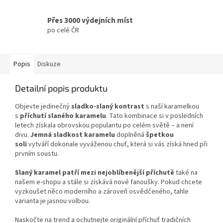
Přes 3000 výdejních míst
po celé ČR
Popis
Diskuze
Detailní popis produktu
Objevte jedinečný
sladko-slaný kontrast
s naší karamelkou
s
příchutí slaného karamelu
. Tato kombinace si v posledních
letech získala obrovskou popularitu po celém světě – a není
divu.
Jemná sladkost karamelu
doplněná
špetkou
soli
vytváří dokonale vyváženou chuť, která si vás získá hned při
prvním soustu.
Slaný karamel patří mezi nejoblíbenější příchutě
také na
našem e-shopu a stále si získává nové fanoušky. Pokud chcete
vyzkoušet něco moderního a zároveň osvědčeného, tahle
varianta je jasnou volbou.
Naskočte na trend a ochutnejte originální příchuť tradičních