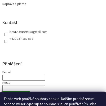
Doprava a platba
Kontakt
best.natureMB
@
gmail.com
+420 737 187 839
Přihlášení
E-mail
Heslo
PŘIHLÁSIT SE
Tento web používá soubory cookie. Dalším procházením
Nová registrace
Zapomenuté heslo
tohoto webu vyjadřujete souhlas s jejich používáním.. Více