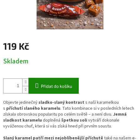
119 Kč
Měrná
Skladem
cena:
Přidat do košíku
Objevte jedinečný
sladko-slaný kontrast
s naší karamelkou
s
příchutí slaného karamelu
. Tato kombinace si v posledních letech
získala obrovskou popularitu po celém světě – a není divu.
Jemná
sladkost karamelu
doplněná
špetkou soli
vytváří dokonale
vyváženou chuť, která si vás získá hned při prvním soustu.
Slaný karamel patří mezi nejoblíbenější příchutě
také na našem e-