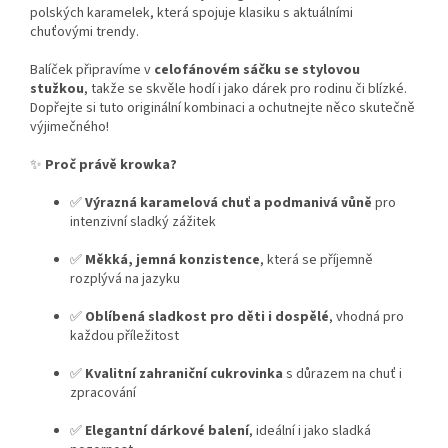
polských karamelek, která spojuje klasiku s aktuálními
chuťovými trendy.
Balíček připravíme v
celofánovém sáčku se stylovou
stužkou
, takže se skvěle hodí i jako dárek pro rodinu či blízké.
Dopřejte si tuto originální kombinaci a ochutnejte něco skutečně
výjimečného!
✨
Proč právě krowka?
✅
Výrazná karamelová chuť a podmanivá vůně
pro
intenzivní sladký zážitek
✅
Měkká, jemná konzistence
, která se příjemně
rozplývá na jazyku
✅
Oblíbená sladkost pro děti i dospělé
, vhodná pro
každou příležitost
✅
Kvalitní zahraniční cukrovinka
s důrazem na chuť i
zpracování
✅
Elegantní dárkové balení
, ideální i jako sladká