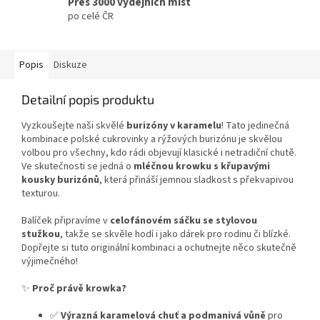
Přes 3000 výdejních míst
po celé ČR
Popis
Diskuze
Detailní popis produktu
Vyzkoušejte naši skvělé
burizóny v karamelu
! Tato jedinečná
kombinace polské cukrovinky a rýžových burizónu je skvělou
volbou pro všechny, kdo rádi objevují klasické i netradiční chutě.
Ve skutečnosti se jedná o
mléčnou krowku s křupavými
kousky burizónů
, která přináší jemnou sladkost s překvapivou
texturou.
Balíček připravíme v
celofánovém sáčku se stylovou
stužkou
, takže se skvěle hodí i jako dárek pro rodinu či blízké.
Dopřejte si tuto originální kombinaci a ochutnejte něco skutečně
výjimečného!
✨
Proč právě krowka?
✅
Výrazná karamelová chuť a podmanivá vůně
pro