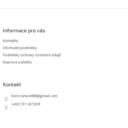
Z
á
p
a
Informace pro vás
t
Kontakty
í
Obchodní podmínky
Podmínky ochrany osobních údajů
Doprava a platba
Kontakt
best.natureMB
@
gmail.com
+420 737 187 839