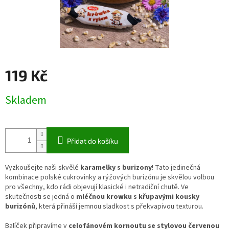
119 Kč
Měrná
Skladem
cena:
Přidat do košíku
Vyzkoušejte naši skvělé
karamelky s burizony
! Tato jedinečná
kombinace polské cukrovinky a rýžových burizónu je skvělou volbou
pro všechny, kdo rádi objevují klasické i netradiční chutě. Ve
skutečnosti se jedná o
mléčnou krowku s křupavými kousky
burizónů
, která přináší jemnou sladkost s překvapivou texturou.
Balíček připravíme v
celofánovém kornoutu se stylovou červenou