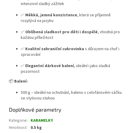
intenzivní sladký zážitek
✅
Měkká, jemná konzistence
, která se příjemně
rozplývá na jazyku
✅
Oblíbená sladkost pro děti i dospělé
, vhodná pro
každou příležitost
✅
Kvalitní zahraniční cukrovinka
s důrazem na chuť i
zpracování
✅
Elegantní dárkové balení
, ideální i jako sladká
pozornost
📦
B
alení:
500 g – ideální na ochutnání, baleno v celofánovém sáčku
se stylovou stuhou
Doplňkové parametry
Kategorie
:
KARAMELKY
Hmotnost
:
0.5 kg